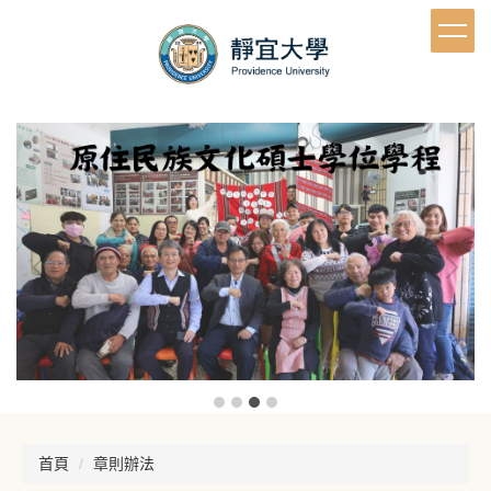
跳
到
主
要
內
容
區
首頁
章則辦法