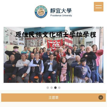
跳
到
主
要
內
容
區
主選單